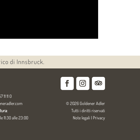
rico di Innsbruck.
7 11 11 0
eneradler.com
© 2026 Goldener Adler
rtura
:
Tutti i diritti riservati
e 11:30 alle 23:00
Note legali
|
Privacy