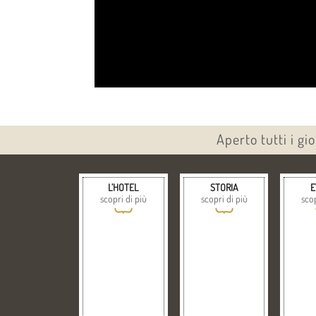
Aperto tutti i gi
L’HOTEL
STORIA
E
scopri di più
scopri di più
scop
{
{