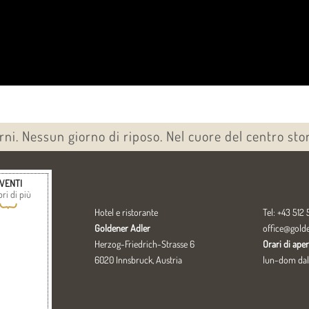
orni. Nessun giorno di riposo. Nel cuore del centro sto
VENTI
ri di più
{
Hotel e ristorante
Tel: +43 512 5
Goldener Adler
office@gold
Herzog-Friedrich-Strasse 6
Orari di ape
6020 Innsbruck, Austria
lun-dom dall