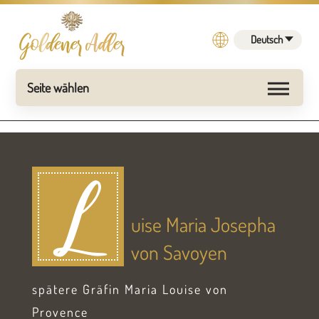
Deutsch
L
uise Maria Josepha
von Savoyen
spätere Gräfin Maria Louise von
Provence