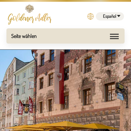
CASCO ANTIGUO DE
Español
. ¡DESDE
Innsbruck
HACE 629 AÑOS!