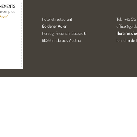
NEMENTS
avoir plus
{
Hôtel et restaurant
Tél. : +43 512 
Goldener Adler
office@gold
Herzog-Friedrich-Strasse 6
Horaires d’o
6020 Innsbruck, Austria
lun-dim de 