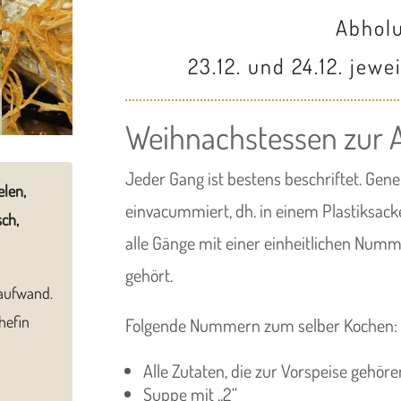
Abhol
23.12. und 24.12. jewe
Weihnachstessen zur 
Jeder Gang ist bestens beschriftet. Gene
elen,
einvacummiert, dh. in einem Plastiksack
sch,
alle Gänge mit einer einheitlichen Numm
gehört.
haufwand.
hefin
Folgende Nummern zum selber Kochen:
Alle Zutaten, die zur Vorspeise gehören
Suppe mit „2“