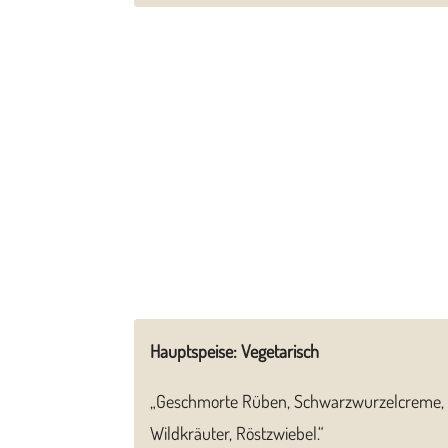
Hauptspeise: Vegetarisch
„Geschmorte Rüben, Schwarzwurzelcreme, 
Wildkräuter, Röstzwiebel.“