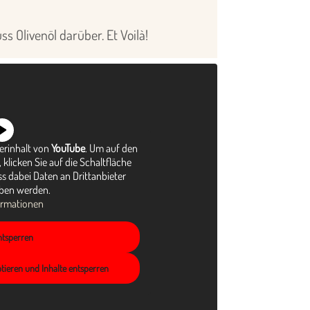
s Olivenöl darüber. Et Voilà!
terinhalt von
YouTube
. Um auf den
 klicken Sie auf die Schaltfläche
ss dabei Daten an Drittanbieter
ben werden.
ormationen
entsperren
ptieren und Inhalte entsperren