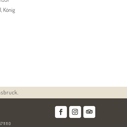
l, König
nsbruck.
7 11 11 0