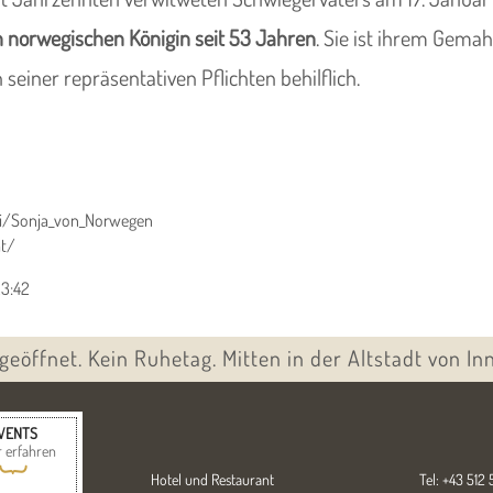
 norwegischen Königin seit 53 Jahren
. Sie ist ihrem Gemah
n seiner repräsentativen Pflichten behilflich.
iki/Sonja_von_Norwegen
at/
23:42
 geöffnet. Kein Ruhetag. Mitten in der Altstadt von In
VENTS
 erfahren
{
Hotel und Restaurant
Tel: +43 512 5