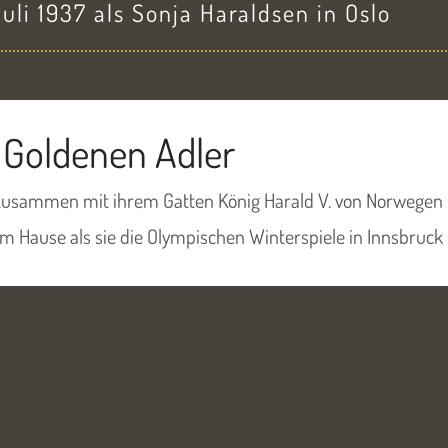
uli 1937 als Sonja Haraldsen in Oslo
Goldenen Adler
e zusammen mit ihrem Gatten König Harald V. von Norwegen
m Hause als sie die Olympischen Winterspiele in Innsbruck