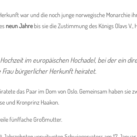
 Herkunft war und die noch junge norwegische Monarchie ih
 es
neun Jahre
bis sie die Zustimmung des Königs Olavs V., 
e Hochzeit im europäischen Hochadel, bei der ein dir
 Frau bürgerlicher Herkunft heiratet.
iratete das Paar im Dom von Oslo. Gemeinsam haben sie zw
ise und Kronprinz Haakon.
weile fünffache Großmutter.
it Jahrzehnten verwitweten Schwiegervaters am 17. Januar 