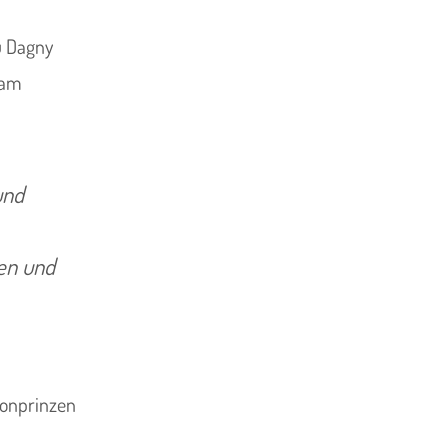
u Dagny
 am
und
ten und
ronprinzen