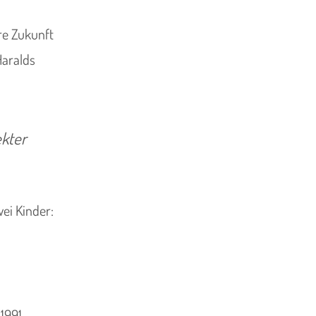
re Zukunft
Haralds
ekter
ei Kinder:
1991